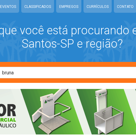
EVENTOS
CLASSIFICADOS
EMPREGOS
CURRÍCULOS
CONTATO
que você está procurando
Santos-SP e região?