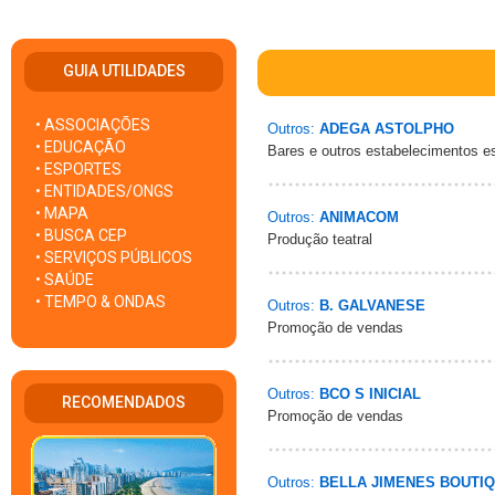
GUIA UTILIDADES
• ASSOCIAÇÕES
Outros:
ADEGA ASTOLPHO
• EDUCAÇÃO
Bares e outros estabelecimentos e
• ESPORTES
• ENTIDADES/ONGS
• MAPA
Outros:
ANIMACOM
• BUSCA CEP
Produção teatral
• SERVIÇOS PÚBLICOS
• SAÚDE
• TEMPO & ONDAS
Outros:
B. GALVANESE
Promoção de vendas
Outros:
BCO S INICIAL
RECOMENDADOS
Promoção de vendas
Outros:
BELLA JIMENES BOUTI