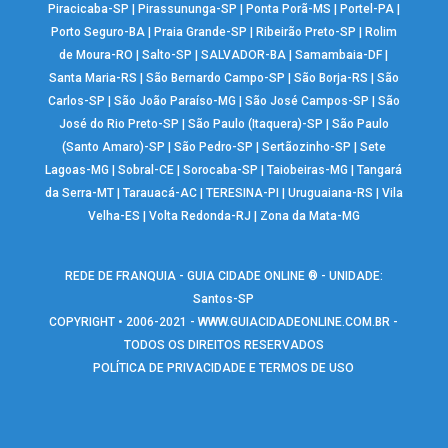
Piracicaba-SP
|
Pirassununga-SP
|
Ponta Porã-MS
|
Portel-PA
|
Porto Seguro-BA
|
Praia Grande-SP
|
Ribeirão Preto-SP
|
Rolim
de Moura-RO
|
Salto-SP
|
SALVADOR-BA
|
Samambaia-DF
|
Santa Maria-RS
|
São Bernardo Campo-SP
|
São Borja-RS
|
São
Carlos-SP
|
São João Paraíso-MG
|
São José Campos-SP
|
São
José do Rio Preto-SP
|
São Paulo (Itaquera)-SP
|
São Paulo
(Santo Amaro)-SP
|
São Pedro-SP
|
Sertãozinho-SP
|
Sete
Lagoas-MG
|
Sobral-CE
|
Sorocaba-SP
|
Taiobeiras-MG
|
Tangará
da Serra-MT
|
Tarauacá-AC
|
TERESINA-PI
|
Uruguaiana-RS
|
Vila
Velha-ES
|
Volta Redonda-RJ
|
Zona da Mata-MG
REDE DE FRANQUIA - GUIA CIDADE ONLINE ® - UNIDADE:
Santos-SP
COPYRIGHT • 2006-2021 -
WWW.GUIACIDADEONLINE.COM.BR
-
TODOS OS DIREITOS RESERVADOS
POLÍTICA DE PRIVACIDADE E TERMOS DE USO