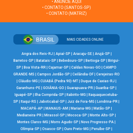
• ANUNCIE AQUI
• CONTATO (SANTOS-SP)
• CONTATO (MATRIZ)
MAIS CIDADES ONLINE
Angra dos Reis-RJ
|
Apiaí-SP
|
Aracaju-SE
|
Arujá-SP
|
Barretos-SP
|
Batatais-SP
|
Bebedouro-SP
|
Bertioga-SP
|
Birigui-
SP
|
Boa Vista-RR
|
Cajamar-SP
|
Caldas Novas-GO
|
CAMPO
GRANDE-MS
|
Campos Jordão-SP
|
Ceilândia-DF
|
Cerejeiras-RO
|
Cláudio-MG
|
CUIABÁ (Pedra 90)-MT
|
Duque de Caxias-RJ
|
Garanhuns-PE
|
GOIÂNIA-GO
|
Guarapuava-PR
|
Guariba-SP
|
Iguapé-SP
|
Ilha Comprida-SP
|
Itabirito-MG
|
Itaquaquecetuba-
SP
|
Itaqui-RS
|
Jaboticabal-SP
|
Juiz de Fora-MG
|
Londrina-PR
|
MACAPÁ-AP
|
MANAUS-AM
|
Mariana-MG
|
Matão-SP
|
Medianeira-PR
|
Mirassol-SP
|
Mococa-SP
|
Monte Alto-SP
|
Montes Claros-MG
|
Morro Agudo-SP
|
Novo Progresso-PA
|
Olímpia-SP
|
Osasco-SP
|
Ouro Preto-MG
|
Peruíbe-SP
|