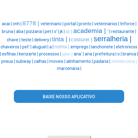
8778 |
acai |
cnh |
veterinario |
portal |
pronto |
veterinarios |
triforce |
academia |
bruna |
aba |
pizzaria |
pet |
o' |
jk |
o) |
' |
restaurante |
serralheria |
tinta |
costurei |
chave |
teste |
delivery |
|
noma |
chaveiros |
pet' |
aluguel |
a |
emprego |
lanchonete |
eletronicos
|
esfihas |
kenzarte |
processos |
ana' |
ana |
prefeitura |
o |
branca |
jalon |
pneus |
subway |
calhas |
moveis |
alinhamento |
padaria |
24046812818 |
marcenaria |
BAIXE NOSSO APLICATIVO