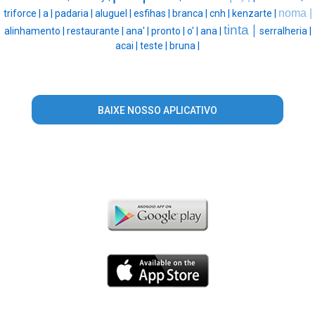
noma |
triforce |
a |
padaria |
aluguel |
esfihas |
branca |
cnh |
kenzarte |
tinta |
alinhamento |
restaurante |
ana' |
pronto |
o' |
ana |
serralheria |
acai |
teste |
bruna |
BAIXE NOSSO APLICATIVO