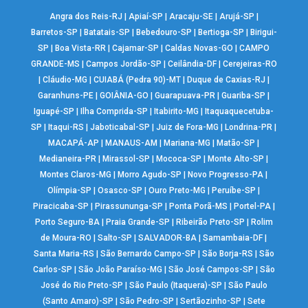
Angra dos Reis-RJ
|
Apiaí-SP
|
Aracaju-SE
|
Arujá-SP
|
Barretos-SP
|
Batatais-SP
|
Bebedouro-SP
|
Bertioga-SP
|
Birigui-
SP
|
Boa Vista-RR
|
Cajamar-SP
|
Caldas Novas-GO
|
CAMPO
GRANDE-MS
|
Campos Jordão-SP
|
Ceilândia-DF
|
Cerejeiras-RO
|
Cláudio-MG
|
CUIABÁ (Pedra 90)-MT
|
Duque de Caxias-RJ
|
Garanhuns-PE
|
GOIÂNIA-GO
|
Guarapuava-PR
|
Guariba-SP
|
Iguapé-SP
|
Ilha Comprida-SP
|
Itabirito-MG
|
Itaquaquecetuba-
SP
|
Itaqui-RS
|
Jaboticabal-SP
|
Juiz de Fora-MG
|
Londrina-PR
|
MACAPÁ-AP
|
MANAUS-AM
|
Mariana-MG
|
Matão-SP
|
Medianeira-PR
|
Mirassol-SP
|
Mococa-SP
|
Monte Alto-SP
|
Montes Claros-MG
|
Morro Agudo-SP
|
Novo Progresso-PA
|
Olímpia-SP
|
Osasco-SP
|
Ouro Preto-MG
|
Peruíbe-SP
|
Piracicaba-SP
|
Pirassununga-SP
|
Ponta Porã-MS
|
Portel-PA
|
Porto Seguro-BA
|
Praia Grande-SP
|
Ribeirão Preto-SP
|
Rolim
de Moura-RO
|
Salto-SP
|
SALVADOR-BA
|
Samambaia-DF
|
Santa Maria-RS
|
São Bernardo Campo-SP
|
São Borja-RS
|
São
Carlos-SP
|
São João Paraíso-MG
|
São José Campos-SP
|
São
José do Rio Preto-SP
|
São Paulo (Itaquera)-SP
|
São Paulo
(Santo Amaro)-SP
|
São Pedro-SP
|
Sertãozinho-SP
|
Sete