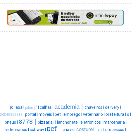
academia |
jk |
aba |
' |
calhas |
chaveiros |
delivery |
jalon |
portal |
moveis |
pet |
emprego |
veterinario |
prefeitura |
o |
24046812818 |
8778 |
pneus |
pizzaria |
|
lanchonete |
eletronicos |
marcenaria |
pet' |
costurei |
veterinarios |
subway |
chave |
o) |
processos |