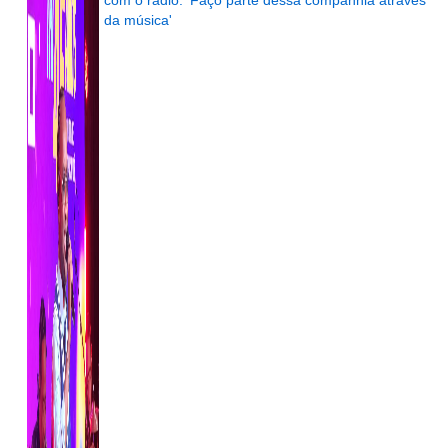
com o rádio: 'Faço parte dessa companhia através
da música'