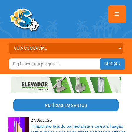
NOTÍCIAS EM SANTOS
27/05/2026
Thiaguinho fala do pai radialista e celebra ligação