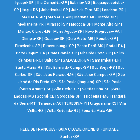
Iguapé-SP
|
Ilha Comprida-SP
|
Itabirito-MG
|
Itaquaquecetuba-
SP
|
Itaqui-RS
|
Jaboticabal-SP
|
Juiz de Fora-MG
|
Londrina-PR
|
MACAPÁ-AP
|
MANAUS-AM
|
Mariana-MG
|
Matão-SP
|
Medianeira-PR
|
Mirassol-SP
|
Mococa-SP
|
Monte Alto-SP
|
Montes Claros-MG
|
Morro Agudo-SP
|
Novo Progresso-PA
|
Olímpia-SP
|
Osasco-SP
|
Ouro Preto-MG
|
Peruíbe-SP
|
Piracicaba-SP
|
Pirassununga-SP
|
Ponta Porã-MS
|
Portel-PA
|
Porto Seguro-BA
|
Praia Grande-SP
|
Ribeirão Preto-SP
|
Rolim
de Moura-RO
|
Salto-SP
|
SALVADOR-BA
|
Samambaia-DF
|
Santa Maria-RS
|
São Bernardo Campo-SP
|
São Borja-RS
|
São
Carlos-SP
|
São João Paraíso-MG
|
São José Campos-SP
|
São
José do Rio Preto-SP
|
São Paulo (Itaquera)-SP
|
São Paulo
(Santo Amaro)-SP
|
São Pedro-SP
|
Sertãozinho-SP
|
Sete
Lagoas-MG
|
Sobral-CE
|
Sorocaba-SP
|
Taiobeiras-MG
|
Tangará
da Serra-MT
|
Tarauacá-AC
|
TERESINA-PI
|
Uruguaiana-RS
|
Vila
Velha-ES
|
Volta Redonda-RJ
|
Zona da Mata-MG
REDE DE FRANQUIA - GUIA CIDADE ONLINE ® - UNIDADE:
Santos-SP