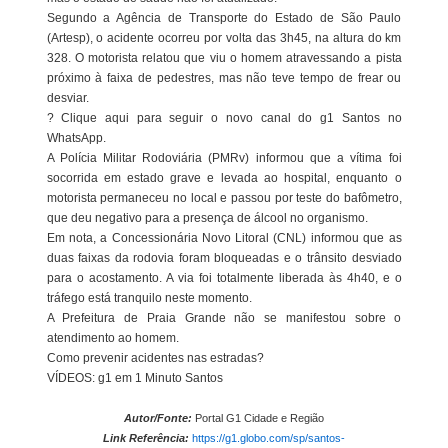
Segundo a Agência de Transporte do Estado de São Paulo
(Artesp), o acidente ocorreu por volta das 3h45, na altura do km
328. O motorista relatou que viu o homem atravessando a pista
próximo à faixa de pedestres, mas não teve tempo de frear ou
desviar.
? Clique aqui para seguir o novo canal do g1 Santos no
WhatsApp.
A Polícia Militar Rodoviária (PMRv) informou que a vítima foi
socorrida em estado grave e levada ao hospital, enquanto o
motorista permaneceu no local e passou por teste do bafômetro,
que deu negativo para a presença de álcool no organismo.
Em nota, a Concessionária Novo Litoral (CNL) informou que as
duas faixas da rodovia foram bloqueadas e o trânsito desviado
para o acostamento. A via foi totalmente liberada às 4h40, e o
tráfego está tranquilo neste momento.
A Prefeitura de Praia Grande não se manifestou sobre o
atendimento ao homem.
Como prevenir acidentes nas estradas?
VÍDEOS: g1 em 1 Minuto Santos
Autor/Fonte:
Portal G1 Cidade e Região
Link Referência:
https://g1.globo.com/sp/santos-