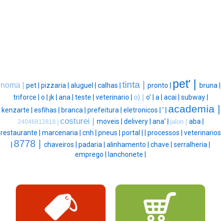
pet' |
tinta |
noma |
pet |
pizzaria |
aluguel |
calhas |
pronto |
bruna |
triforce |
o |
jk |
ana |
teste |
veterinario |
o) |
o' |
a |
acai |
subway |
academia |
kenzarte |
esfihas |
branca |
prefeitura |
eletronicos |
' |
costurei |
moveis |
delivery |
ana' |
aba |
jalon |
24046812818 |
restaurante |
marcenaria |
cnh |
pneus |
portal |
|
processos |
veterinarios
8778 |
|
chaveiros |
padaria |
alinhamento |
chave |
serralheria |
emprego |
lanchonete |