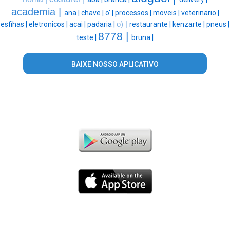
academia |
ana |
chave |
o' |
processos |
moveis |
veterinario |
esfihas |
eletronicos |
acai |
padaria |
o) |
restaurante |
kenzarte |
pneus |
8778 |
teste |
bruna |
BAIXE NOSSO APLICATIVO