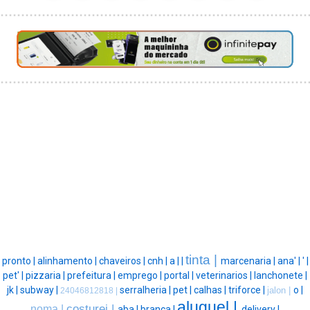
tinta |
pronto |
alinhamento |
chaveiros |
cnh |
a |
|
marcenaria |
ana' |
' |
pet' |
pizzaria |
prefeitura |
emprego |
portal |
veterinarios |
lanchonete |
jk |
subway |
serralheria |
pet |
calhas |
triforce |
o |
jalon |
24046812818 |
aluguel |
costurei |
noma |
aba |
branca |
delivery |