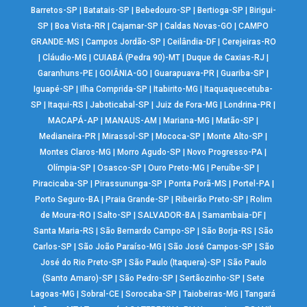
Barretos-SP
|
Batatais-SP
|
Bebedouro-SP
|
Bertioga-SP
|
Birigui-
SP
|
Boa Vista-RR
|
Cajamar-SP
|
Caldas Novas-GO
|
CAMPO
GRANDE-MS
|
Campos Jordão-SP
|
Ceilândia-DF
|
Cerejeiras-RO
|
Cláudio-MG
|
CUIABÁ (Pedra 90)-MT
|
Duque de Caxias-RJ
|
Garanhuns-PE
|
GOIÂNIA-GO
|
Guarapuava-PR
|
Guariba-SP
|
Iguapé-SP
|
Ilha Comprida-SP
|
Itabirito-MG
|
Itaquaquecetuba-
SP
|
Itaqui-RS
|
Jaboticabal-SP
|
Juiz de Fora-MG
|
Londrina-PR
|
MACAPÁ-AP
|
MANAUS-AM
|
Mariana-MG
|
Matão-SP
|
Medianeira-PR
|
Mirassol-SP
|
Mococa-SP
|
Monte Alto-SP
|
Montes Claros-MG
|
Morro Agudo-SP
|
Novo Progresso-PA
|
Olímpia-SP
|
Osasco-SP
|
Ouro Preto-MG
|
Peruíbe-SP
|
Piracicaba-SP
|
Pirassununga-SP
|
Ponta Porã-MS
|
Portel-PA
|
Porto Seguro-BA
|
Praia Grande-SP
|
Ribeirão Preto-SP
|
Rolim
de Moura-RO
|
Salto-SP
|
SALVADOR-BA
|
Samambaia-DF
|
Santa Maria-RS
|
São Bernardo Campo-SP
|
São Borja-RS
|
São
Carlos-SP
|
São João Paraíso-MG
|
São José Campos-SP
|
São
José do Rio Preto-SP
|
São Paulo (Itaquera)-SP
|
São Paulo
(Santo Amaro)-SP
|
São Pedro-SP
|
Sertãozinho-SP
|
Sete
Lagoas-MG
|
Sobral-CE
|
Sorocaba-SP
|
Taiobeiras-MG
|
Tangará