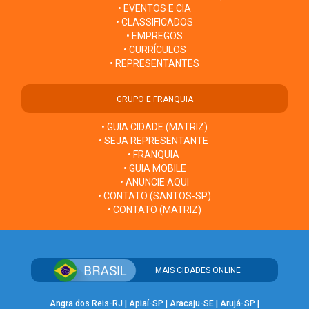
• EVENTOS E CIA
• CLASSIFICADOS
• EMPREGOS
• CURRÍCULOS
• REPRESENTANTES
GRUPO E FRANQUIA
• GUIA CIDADE (MATRIZ)
• SEJA REPRESENTANTE
• FRANQUIA
• GUIA MOBILE
• ANUNCIE AQUI
• CONTATO (SANTOS-SP)
• CONTATO (MATRIZ)
MAIS CIDADES ONLINE
Angra dos Reis-RJ
|
Apiaí-SP
|
Aracaju-SE
|
Arujá-SP
|