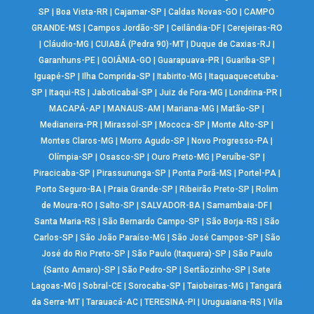
SP
|
Boa Vista-RR
|
Cajamar-SP
|
Caldas Novas-GO
|
CAMPO
GRANDE-MS
|
Campos Jordão-SP
|
Ceilândia-DF
|
Cerejeiras-RO
|
Cláudio-MG
|
CUIABÁ (Pedra 90)-MT
|
Duque de Caxias-RJ
|
Garanhuns-PE
|
GOIÂNIA-GO
|
Guarapuava-PR
|
Guariba-SP
|
Iguapé-SP
|
Ilha Comprida-SP
|
Itabirito-MG
|
Itaquaquecetuba-
SP
|
Itaqui-RS
|
Jaboticabal-SP
|
Juiz de Fora-MG
|
Londrina-PR
|
MACAPÁ-AP
|
MANAUS-AM
|
Mariana-MG
|
Matão-SP
|
Medianeira-PR
|
Mirassol-SP
|
Mococa-SP
|
Monte Alto-SP
|
Montes Claros-MG
|
Morro Agudo-SP
|
Novo Progresso-PA
|
Olímpia-SP
|
Osasco-SP
|
Ouro Preto-MG
|
Peruíbe-SP
|
Piracicaba-SP
|
Pirassununga-SP
|
Ponta Porã-MS
|
Portel-PA
|
Porto Seguro-BA
|
Praia Grande-SP
|
Ribeirão Preto-SP
|
Rolim
de Moura-RO
|
Salto-SP
|
SALVADOR-BA
|
Samambaia-DF
|
Santa Maria-RS
|
São Bernardo Campo-SP
|
São Borja-RS
|
São
Carlos-SP
|
São João Paraíso-MG
|
São José Campos-SP
|
São
José do Rio Preto-SP
|
São Paulo (Itaquera)-SP
|
São Paulo
(Santo Amaro)-SP
|
São Pedro-SP
|
Sertãozinho-SP
|
Sete
Lagoas-MG
|
Sobral-CE
|
Sorocaba-SP
|
Taiobeiras-MG
|
Tangará
da Serra-MT
|
Tarauacá-AC
|
TERESINA-PI
|
Uruguaiana-RS
|
Vila