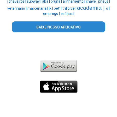
chaveiros |
subway |
aba |
bruna |
alinhamento |
chave |
pneus |
|
academia |
veterinario |
marcenaria |
jk |
pet' |
triforce |
o |
emprego |
esfihas |
BAIXE NOSSO APLICATIVO