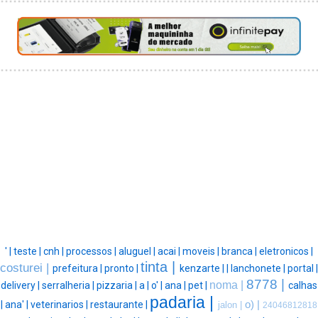
' |
teste |
cnh |
processos |
aluguel |
acai |
moveis |
branca |
eletronicos |
tinta |
costurei |
prefeitura |
pronto |
kenzarte |
|
lanchonete |
portal |
8778 |
noma |
delivery |
serralheria |
pizzaria |
a |
o' |
ana |
pet |
calhas
padaria |
|
ana' |
veterinarios |
restaurante |
o) |
jalon |
24046812818