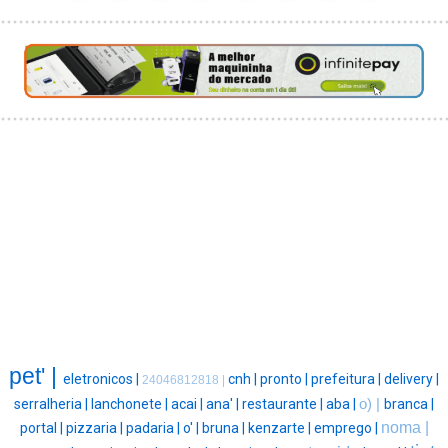
pet' |
eletronicos |
cnh |
pronto |
prefeitura |
delivery |
24046812818 |
serralheria |
lanchonete |
acai |
ana' |
restaurante |
aba |
o) |
branca |
noma |
portal |
pizzaria |
padaria |
o' |
bruna |
kenzarte |
emprego |