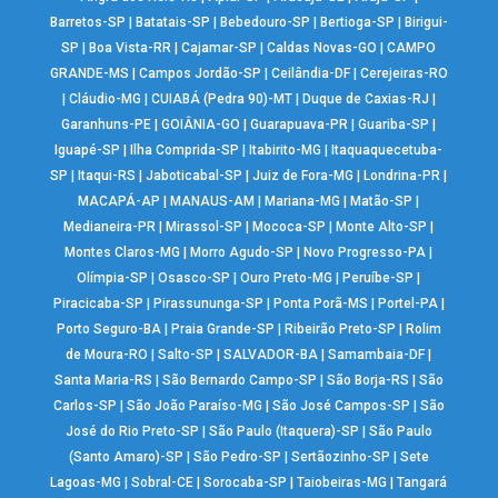
Barretos-SP
|
Batatais-SP
|
Bebedouro-SP
|
Bertioga-SP
|
Birigui-
SP
|
Boa Vista-RR
|
Cajamar-SP
|
Caldas Novas-GO
|
CAMPO
GRANDE-MS
|
Campos Jordão-SP
|
Ceilândia-DF
|
Cerejeiras-RO
|
Cláudio-MG
|
CUIABÁ (Pedra 90)-MT
|
Duque de Caxias-RJ
|
Garanhuns-PE
|
GOIÂNIA-GO
|
Guarapuava-PR
|
Guariba-SP
|
Iguapé-SP
|
Ilha Comprida-SP
|
Itabirito-MG
|
Itaquaquecetuba-
SP
|
Itaqui-RS
|
Jaboticabal-SP
|
Juiz de Fora-MG
|
Londrina-PR
|
MACAPÁ-AP
|
MANAUS-AM
|
Mariana-MG
|
Matão-SP
|
Medianeira-PR
|
Mirassol-SP
|
Mococa-SP
|
Monte Alto-SP
|
Montes Claros-MG
|
Morro Agudo-SP
|
Novo Progresso-PA
|
Olímpia-SP
|
Osasco-SP
|
Ouro Preto-MG
|
Peruíbe-SP
|
Piracicaba-SP
|
Pirassununga-SP
|
Ponta Porã-MS
|
Portel-PA
|
Porto Seguro-BA
|
Praia Grande-SP
|
Ribeirão Preto-SP
|
Rolim
de Moura-RO
|
Salto-SP
|
SALVADOR-BA
|
Samambaia-DF
|
Santa Maria-RS
|
São Bernardo Campo-SP
|
São Borja-RS
|
São
Carlos-SP
|
São João Paraíso-MG
|
São José Campos-SP
|
São
José do Rio Preto-SP
|
São Paulo (Itaquera)-SP
|
São Paulo
(Santo Amaro)-SP
|
São Pedro-SP
|
Sertãozinho-SP
|
Sete
Lagoas-MG
|
Sobral-CE
|
Sorocaba-SP
|
Taiobeiras-MG
|
Tangará