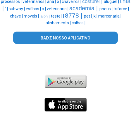
tinta
costurei |
processos |
veterinarios |
ana |
o |
chaveiros |
aluguel |
academia |
|
' |
subway |
esfihas |
a |
veterinario |
pneus |
triforce |
8778 |
chave |
moveis |
teste |
|
pet |
jk |
marcenaria |
jalon |
alinhamento |
calhas |
BAIXE NOSSO APLICATIVO