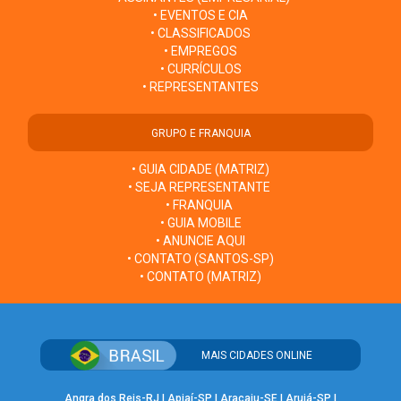
• EVENTOS E CIA
• CLASSIFICADOS
• EMPREGOS
• CURRÍCULOS
• REPRESENTANTES
GRUPO E FRANQUIA
• GUIA CIDADE (MATRIZ)
• SEJA REPRESENTANTE
• FRANQUIA
• GUIA MOBILE
• ANUNCIE AQUI
• CONTATO (SANTOS-SP)
• CONTATO (MATRIZ)
MAIS CIDADES ONLINE
Angra dos Reis-RJ
|
Apiaí-SP
|
Aracaju-SE
|
Arujá-SP
|