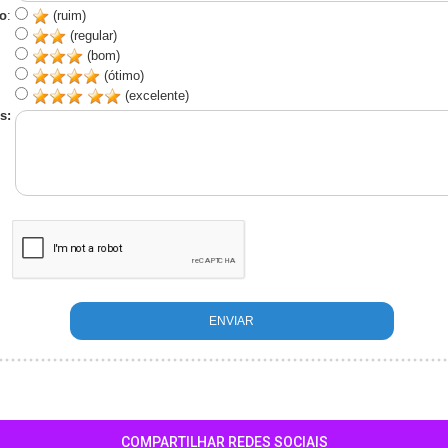
o
:
(ruim)
(regular)
(bom)
(ótimo)
(excelente)
s:
COMPARTILHAR REDES SOCIAIS