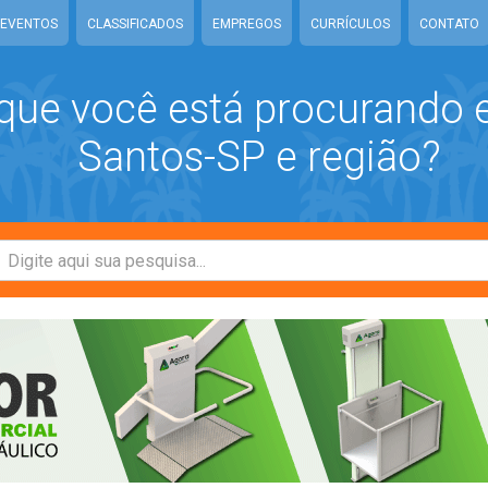
EVENTOS
CLASSIFICADOS
EMPREGOS
CURRÍCULOS
CONTATO
que você está procurando
Santos-SP e região?