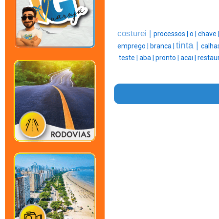
costurei |
processos |
o |
chave 
tinta |
emprego |
branca |
calhas
teste |
aba |
pronto |
acai |
restau