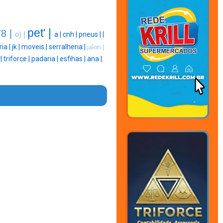
pet' |
8 |
o) |
a |
cnh |
pneus |
|
ia |
jk |
moveis |
serralheria |
jalon |
|
triforce |
padaria |
esfihas |
ana |