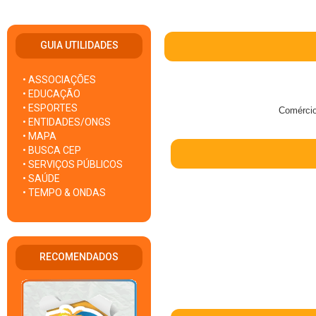
GUIA UTILIDADES
• ASSOCIAÇÕES
• EDUCAÇÃO
• ESPORTES
Comércio
• ENTIDADES/ONGS
• MAPA
• BUSCA CEP
• SERVIÇOS PÚBLICOS
• SAÚDE
• TEMPO & ONDAS
RECOMENDADOS