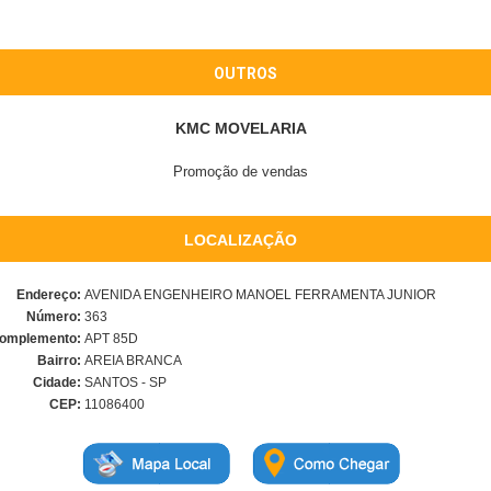
OUTROS
KMC MOVELARIA
Promoção de vendas
LOCALIZAÇÃO
Endereço:
AVENIDA ENGENHEIRO MANOEL FERRAMENTA JUNIOR
Número:
363
omplemento:
APT 85D
Bairro:
AREIA BRANCA
Cidade:
SANTOS - SP
CEP:
11086400