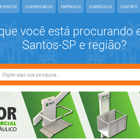
EVENTOS
CLASSIFICADOS
EMPREGOS
CURRÍCULOS
CONTATO
que você está procurando
Santos-SP e região?