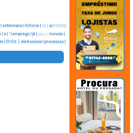
noma
 |
veterinario |
triforce |
o) |
a |
 |
o |
' |
emprego |
jk |
moveis |
jalon |
tinta |
e |
eletronicos |
processos |