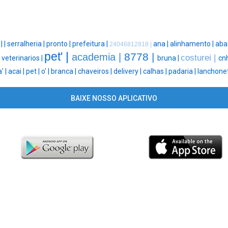
 |
|
serralheria |
pronto |
prefeitura |
ana |
alinhamento |
aba
24046812818 |
pet' |
8778 |
academia |
costurei |
|
veterinarios |
bruna |
cnh
' |
acai |
pet |
o' |
branca |
chaveiros |
delivery |
calhas |
padaria |
lanchonet
BAIXE NOSSO APLICATIVO