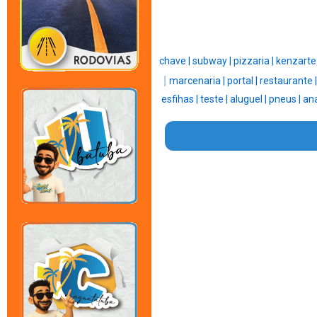
chave |
subway |
pizzaria |
kenzarte
|
marcenaria |
portal |
restaurante 
esfihas |
teste |
aluguel |
pneus |
ana