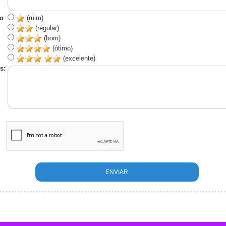
o
:
(ruim)
(regular)
(bom)
(ótimo)
(excelente)
s: