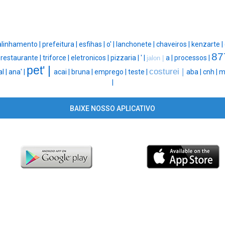
alinhamento |
prefeitura |
esfihas |
o' |
lanchonete |
chaveiros |
kenzarte |
87
|
restaurante |
triforce |
eletronicos |
pizzaria |
' |
a |
processos |
jalon |
pet' |
costurei |
l |
ana' |
acai |
bruna |
emprego |
teste |
aba |
cnh |
m
|
BAIXE NOSSO APLICATIVO