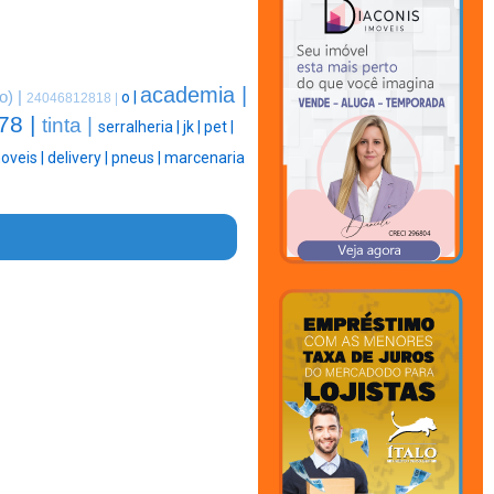
academia |
o) |
o |
24046812818 |
78 |
tinta |
serralheria |
jk |
pet |
oveis |
delivery |
pneus |
marcenaria