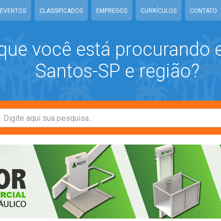
EVENTOS
CLASSIFICADOS
EMPREGOS
CURRÍCULOS
CONTATO
que você está procurando
Santos-SP e região?