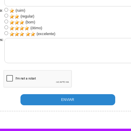
o
:
(ruim)
(regular)
(bom)
(ótimo)
(excelente)
s: