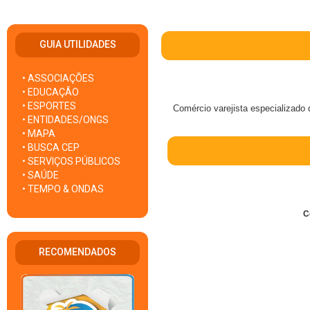
GUIA UTILIDADES
• ASSOCIAÇÕES
• EDUCAÇÃO
• ESPORTES
Comércio varejista especializado
• ENTIDADES/ONGS
• MAPA
• BUSCA CEP
• SERVIÇOS PÚBLICOS
• SAÚDE
• TEMPO & ONDAS
C
RECOMENDADOS