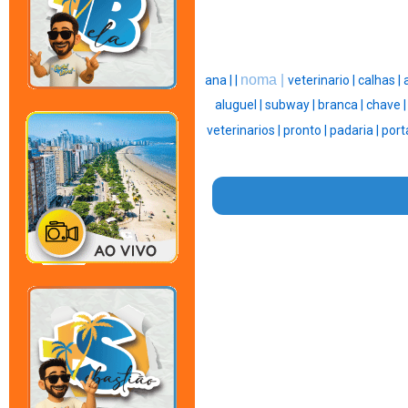
noma |
ana |
|
veterinario |
calhas |
aluguel |
subway |
branca |
chave 
veterinarios |
pronto |
padaria |
porta