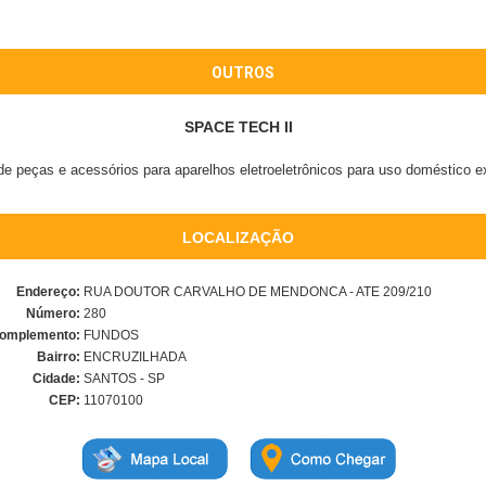
OUTROS
SPACE TECH II
 de peças e acessórios para aparelhos eletroeletrônicos para uso doméstico 
LOCALIZAÇÃO
Endereço:
RUA DOUTOR CARVALHO DE MENDONCA - ATE 209/210
Número:
280
omplemento:
FUNDOS
Bairro:
ENCRUZILHADA
Cidade:
SANTOS - SP
CEP:
11070100