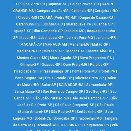
SP
|
Boa Vista-RR
|
Cajamar-SP
|
Caldas Novas-GO
|
CAMPO
GRANDE-MS
|
Campos Jordão-SP
|
Ceilândia-DF
|
Cerejeiras-RO
|
Cláudio-MG
|
CUIABÁ (Pedra 90)-MT
|
Duque de Caxias-RJ
|
Garanhuns-PE
|
GOIÂNIA-GO
|
Guarapuava-PR
|
Guariba-SP
|
Iguapé-SP
|
Ilha Comprida-SP
|
Itabirito-MG
|
Itaquaquecetuba-
SP
|
Itaqui-RS
|
Jaboticabal-SP
|
Juiz de Fora-MG
|
Londrina-PR
|
MACAPÁ-AP
|
MANAUS-AM
|
Mariana-MG
|
Matão-SP
|
Medianeira-PR
|
Mirassol-SP
|
Mococa-SP
|
Monte Alto-SP
|
Montes Claros-MG
|
Morro Agudo-SP
|
Novo Progresso-PA
|
Olímpia-SP
|
Osasco-SP
|
Ouro Preto-MG
|
Peruíbe-SP
|
Piracicaba-SP
|
Pirassununga-SP
|
Ponta Porã-MS
|
Portel-PA
|
Porto Seguro-BA
|
Praia Grande-SP
|
Ribeirão Preto-SP
|
Rolim
de Moura-RO
|
Salto-SP
|
SALVADOR-BA
|
Samambaia-DF
|
Santa Maria-RS
|
São Bernardo Campo-SP
|
São Borja-RS
|
São
Carlos-SP
|
São João Paraíso-MG
|
São José Campos-SP
|
São
José do Rio Preto-SP
|
São Paulo (Itaquera)-SP
|
São Paulo
(Santo Amaro)-SP
|
São Pedro-SP
|
Sertãozinho-SP
|
Sete
Lagoas-MG
|
Sobral-CE
|
Sorocaba-SP
|
Taiobeiras-MG
|
Tangará
da Serra-MT
|
Tarauacá-AC
|
TERESINA-PI
|
Uruguaiana-RS
|
Vila