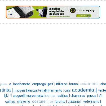
a |
lanchonete |
emprego |
pet' |
triforce |
bruna |
aba
jalon |
24046812818 |
academia |
tinta |
|
moveis |
kenzarte |
alinhamento |
cnh |
teste
noma |
|
jk |
' |
aluguel |
marcenaria |
esfihas |
chaveiros |
pneus |
o' |
costurei |
calhas |
chave |
o |
o) |
pronto |
pizzaria |
|
veterinario |