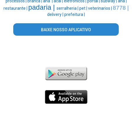
processos |
branca |
ana' |
acai |
eletronicos |
portal |
subway |
ana |
padaria |
8778 |
restaurante |
serralheria |
pet |
veterinarios |
delivery |
prefeitura |
BAIXE NOSSO APLICATIVO