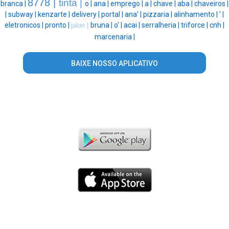
8778 |
tinta |
branca |
o |
ana |
emprego |
a |
chave |
aba |
chaveiros |
|
subway |
kenzarte |
delivery |
portal |
ana' |
pizzaria |
alinhamento |
' |
eletronicos |
pronto |
bruna |
o' |
acai |
serralheria |
triforce |
cnh |
jalon |
marcenaria |
BAIXE NOSSO APLICATIVO