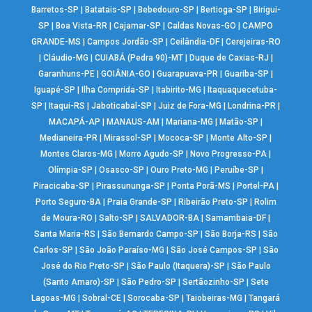
Barretos-SP
|
Batatais-SP
|
Bebedouro-SP
|
Bertioga-SP
|
Birigui-
SP
|
Boa Vista-RR
|
Cajamar-SP
|
Caldas Novas-GO
|
CAMPO
GRANDE-MS
|
Campos Jordão-SP
|
Ceilândia-DF
|
Cerejeiras-RO
|
Cláudio-MG
|
CUIABÁ (Pedra 90)-MT
|
Duque de Caxias-RJ
|
Garanhuns-PE
|
GOIÂNIA-GO
|
Guarapuava-PR
|
Guariba-SP
|
Iguapé-SP
|
Ilha Comprida-SP
|
Itabirito-MG
|
Itaquaquecetuba-
SP
|
Itaqui-RS
|
Jaboticabal-SP
|
Juiz de Fora-MG
|
Londrina-PR
|
MACAPÁ-AP
|
MANAUS-AM
|
Mariana-MG
|
Matão-SP
|
Medianeira-PR
|
Mirassol-SP
|
Mococa-SP
|
Monte Alto-SP
|
Montes Claros-MG
|
Morro Agudo-SP
|
Novo Progresso-PA
|
Olímpia-SP
|
Osasco-SP
|
Ouro Preto-MG
|
Peruíbe-SP
|
Piracicaba-SP
|
Pirassununga-SP
|
Ponta Porã-MS
|
Portel-PA
|
Porto Seguro-BA
|
Praia Grande-SP
|
Ribeirão Preto-SP
|
Rolim
de Moura-RO
|
Salto-SP
|
SALVADOR-BA
|
Samambaia-DF
|
Santa Maria-RS
|
São Bernardo Campo-SP
|
São Borja-RS
|
São
Carlos-SP
|
São João Paraíso-MG
|
São José Campos-SP
|
São
José do Rio Preto-SP
|
São Paulo (Itaquera)-SP
|
São Paulo
(Santo Amaro)-SP
|
São Pedro-SP
|
Sertãozinho-SP
|
Sete
Lagoas-MG
|
Sobral-CE
|
Sorocaba-SP
|
Taiobeiras-MG
|
Tangará