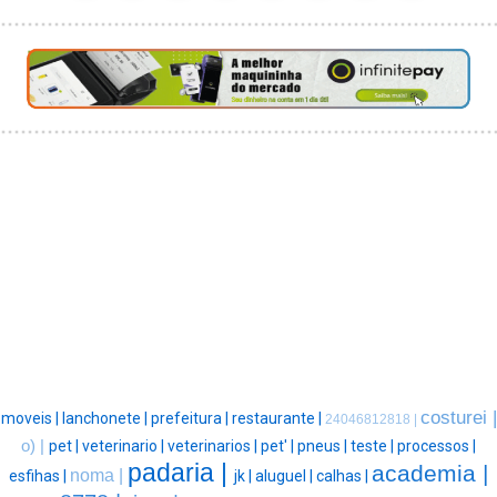
costurei |
moveis |
lanchonete |
prefeitura |
restaurante |
24046812818 |
o) |
pet |
veterinario |
veterinarios |
pet' |
pneus |
teste |
processos |
padaria |
academia |
noma |
esfihas |
jk |
aluguel |
calhas |