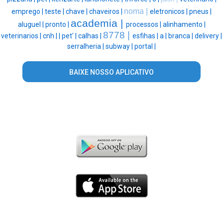
noma |
emprego |
teste |
chave |
chaveiros |
eletronicos |
pneus |
academia |
aluguel |
pronto |
processos |
alinhamento |
8778 |
veterinarios |
cnh |
|
pet' |
calhas |
esfihas |
a |
branca |
delivery |
serralheria |
subway |
portal |
BAIXE NOSSO APLICATIVO