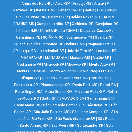
Angra dos Reis-RJ
|
Apiaí-SP
|
Aracaju-SE
|
Arujá-SP
|
Barretos-SP
|
Batatais-SP
|
Bebedouro-SP
|
Bertioga-SP
|
Birigui-
SP
|
Boa Vista-RR
|
Cajamar-SP
|
Caldas Novas-GO
|
CAMPO
GRANDE-MS
|
Campos Jordão-SP
|
Ceilândia-DF
|
Cerejeiras-RO
|
Cláudio-MG
|
CUIABÁ (Pedra 90)-MT
|
Duque de Caxias-RJ
|
Garanhuns-PE
|
GOIÂNIA-GO
|
Guarapuava-PR
|
Guariba-SP
|
Iguapé-SP
|
Ilha Comprida-SP
|
Itabirito-MG
|
Itaquaquecetuba-
SP
|
Itaqui-RS
|
Jaboticabal-SP
|
Juiz de Fora-MG
|
Londrina-PR
|
MACAPÁ-AP
|
MANAUS-AM
|
Mariana-MG
|
Matão-SP
|
Medianeira-PR
|
Mirassol-SP
|
Mococa-SP
|
Monte Alto-SP
|
Montes Claros-MG
|
Morro Agudo-SP
|
Novo Progresso-PA
|
Olímpia-SP
|
Osasco-SP
|
Ouro Preto-MG
|
Peruíbe-SP
|
Piracicaba-SP
|
Pirassununga-SP
|
Ponta Porã-MS
|
Portel-PA
|
Porto Seguro-BA
|
Praia Grande-SP
|
Ribeirão Preto-SP
|
Rolim
de Moura-RO
|
Salto-SP
|
SALVADOR-BA
|
Samambaia-DF
|
Santa Maria-RS
|
São Bernardo Campo-SP
|
São Borja-RS
|
São
Carlos-SP
|
São João Paraíso-MG
|
São José Campos-SP
|
São
José do Rio Preto-SP
|
São Paulo (Itaquera)-SP
|
São Paulo
(Santo Amaro)-SP
|
São Pedro-SP
|
Sertãozinho-SP
|
Sete