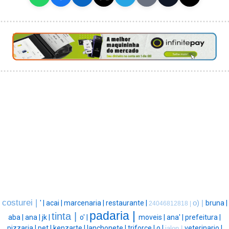
costurei |
' |
acai |
marcenaria |
restaurante |
o) |
bruna |
24046812818 |
padaria |
tinta |
aba |
ana |
jk |
o' |
moveis |
ana' |
prefeitura |
pizzaria |
pet |
kenzarte |
lanchonete |
triforce |
o |
veterinario |
jalon |