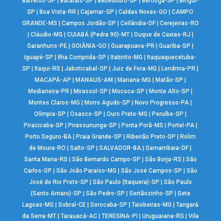
Barretos-SP
|
Batatais-SP
|
Bebedouro-SP
|
Bertioga-SP
|
Birigui-
SP
|
Boa Vista-RR
|
Cajamar-SP
|
Caldas Novas-GO
|
CAMPO
GRANDE-MS
|
Campos Jordão-SP
|
Ceilândia-DF
|
Cerejeiras-RO
|
Cláudio-MG
|
CUIABÁ (Pedra 90)-MT
|
Duque de Caxias-RJ
|
Garanhuns-PE
|
GOIÂNIA-GO
|
Guarapuava-PR
|
Guariba-SP
|
Iguapé-SP
|
Ilha Comprida-SP
|
Itabirito-MG
|
Itaquaquecetuba-
SP
|
Itaqui-RS
|
Jaboticabal-SP
|
Juiz de Fora-MG
|
Londrina-PR
|
MACAPÁ-AP
|
MANAUS-AM
|
Mariana-MG
|
Matão-SP
|
Medianeira-PR
|
Mirassol-SP
|
Mococa-SP
|
Monte Alto-SP
|
Montes Claros-MG
|
Morro Agudo-SP
|
Novo Progresso-PA
|
Olímpia-SP
|
Osasco-SP
|
Ouro Preto-MG
|
Peruíbe-SP
|
Piracicaba-SP
|
Pirassununga-SP
|
Ponta Porã-MS
|
Portel-PA
|
Porto Seguro-BA
|
Praia Grande-SP
|
Ribeirão Preto-SP
|
Rolim
de Moura-RO
|
Salto-SP
|
SALVADOR-BA
|
Samambaia-DF
|
Santa Maria-RS
|
São Bernardo Campo-SP
|
São Borja-RS
|
São
Carlos-SP
|
São João Paraíso-MG
|
São José Campos-SP
|
São
José do Rio Preto-SP
|
São Paulo (Itaquera)-SP
|
São Paulo
(Santo Amaro)-SP
|
São Pedro-SP
|
Sertãozinho-SP
|
Sete
Lagoas-MG
|
Sobral-CE
|
Sorocaba-SP
|
Taiobeiras-MG
|
Tangará
da Serra-MT
|
Tarauacá-AC
|
TERESINA-PI
|
Uruguaiana-RS
|
Vila