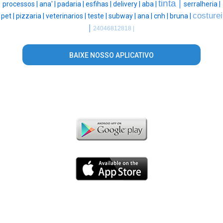
tinta |
processos |
ana' |
padaria |
esfihas |
delivery |
aba |
serralheria |
costurei
pet |
pizzaria |
veterinarios |
teste |
subway |
ana |
cnh |
bruna |
|
24046812818 |
BAIXE NOSSO APLICATIVO