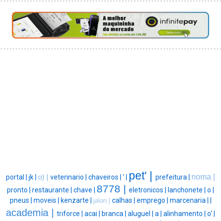
pet' |
noma |
portal |
jk |
o) |
veterinario |
chaveiros |
' |
prefeitura |
8778 |
pronto |
restaurante |
chave |
eletronicos |
lanchonete |
o |
pneus |
moveis |
kenzarte |
calhas |
emprego |
marcenaria |
|
jalon |
academia |
triforce |
acai |
branca |
aluguel |
a |
alinhamento |
o' |