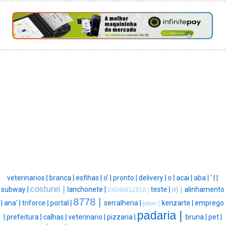
veterinarios |
branca |
esfihas |
o' |
pronto |
delivery |
o |
acai |
aba |
' |
|
costurei |
subway |
lanchonete |
teste |
o) |
alinhamento
24046812818 |
8778 |
|
ana' |
triforce |
portal |
serralheria |
kenzarte |
emprego
jalon |
padaria |
|
prefeitura |
calhas |
veterinario |
pizzaria |
bruna |
pet |