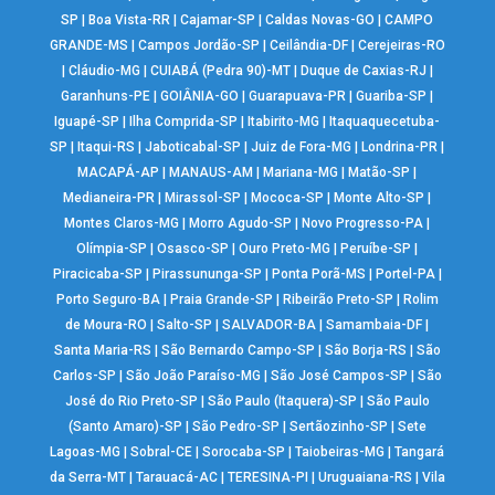
SP
|
Boa Vista-RR
|
Cajamar-SP
|
Caldas Novas-GO
|
CAMPO
GRANDE-MS
|
Campos Jordão-SP
|
Ceilândia-DF
|
Cerejeiras-RO
|
Cláudio-MG
|
CUIABÁ (Pedra 90)-MT
|
Duque de Caxias-RJ
|
Garanhuns-PE
|
GOIÂNIA-GO
|
Guarapuava-PR
|
Guariba-SP
|
Iguapé-SP
|
Ilha Comprida-SP
|
Itabirito-MG
|
Itaquaquecetuba-
SP
|
Itaqui-RS
|
Jaboticabal-SP
|
Juiz de Fora-MG
|
Londrina-PR
|
MACAPÁ-AP
|
MANAUS-AM
|
Mariana-MG
|
Matão-SP
|
Medianeira-PR
|
Mirassol-SP
|
Mococa-SP
|
Monte Alto-SP
|
Montes Claros-MG
|
Morro Agudo-SP
|
Novo Progresso-PA
|
Olímpia-SP
|
Osasco-SP
|
Ouro Preto-MG
|
Peruíbe-SP
|
Piracicaba-SP
|
Pirassununga-SP
|
Ponta Porã-MS
|
Portel-PA
|
Porto Seguro-BA
|
Praia Grande-SP
|
Ribeirão Preto-SP
|
Rolim
de Moura-RO
|
Salto-SP
|
SALVADOR-BA
|
Samambaia-DF
|
Santa Maria-RS
|
São Bernardo Campo-SP
|
São Borja-RS
|
São
Carlos-SP
|
São João Paraíso-MG
|
São José Campos-SP
|
São
José do Rio Preto-SP
|
São Paulo (Itaquera)-SP
|
São Paulo
(Santo Amaro)-SP
|
São Pedro-SP
|
Sertãozinho-SP
|
Sete
Lagoas-MG
|
Sobral-CE
|
Sorocaba-SP
|
Taiobeiras-MG
|
Tangará
da Serra-MT
|
Tarauacá-AC
|
TERESINA-PI
|
Uruguaiana-RS
|
Vila