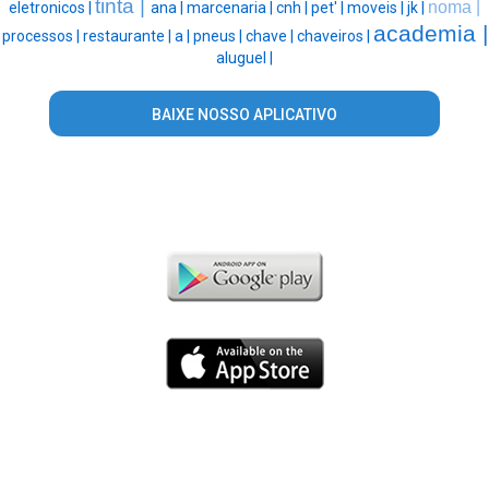
tinta |
noma |
eletronicos |
ana |
marcenaria |
cnh |
pet' |
moveis |
jk |
academia |
processos |
restaurante |
a |
pneus |
chave |
chaveiros |
aluguel |
BAIXE NOSSO APLICATIVO