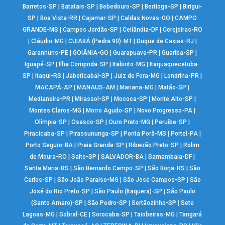
Barretos-SP
|
Batatais-SP
|
Bebedouro-SP
|
Bertioga-SP
|
Birigui-
SP
|
Boa Vista-RR
|
Cajamar-SP
|
Caldas Novas-GO
|
CAMPO
GRANDE-MS
|
Campos Jordão-SP
|
Ceilândia-DF
|
Cerejeiras-RO
|
Cláudio-MG
|
CUIABÁ (Pedra 90)-MT
|
Duque de Caxias-RJ
|
Garanhuns-PE
|
GOIÂNIA-GO
|
Guarapuava-PR
|
Guariba-SP
|
Iguapé-SP
|
Ilha Comprida-SP
|
Itabirito-MG
|
Itaquaquecetuba-
SP
|
Itaqui-RS
|
Jaboticabal-SP
|
Juiz de Fora-MG
|
Londrina-PR
|
MACAPÁ-AP
|
MANAUS-AM
|
Mariana-MG
|
Matão-SP
|
Medianeira-PR
|
Mirassol-SP
|
Mococa-SP
|
Monte Alto-SP
|
Montes Claros-MG
|
Morro Agudo-SP
|
Novo Progresso-PA
|
Olímpia-SP
|
Osasco-SP
|
Ouro Preto-MG
|
Peruíbe-SP
|
Piracicaba-SP
|
Pirassununga-SP
|
Ponta Porã-MS
|
Portel-PA
|
Porto Seguro-BA
|
Praia Grande-SP
|
Ribeirão Preto-SP
|
Rolim
de Moura-RO
|
Salto-SP
|
SALVADOR-BA
|
Samambaia-DF
|
Santa Maria-RS
|
São Bernardo Campo-SP
|
São Borja-RS
|
São
Carlos-SP
|
São João Paraíso-MG
|
São José Campos-SP
|
São
José do Rio Preto-SP
|
São Paulo (Itaquera)-SP
|
São Paulo
(Santo Amaro)-SP
|
São Pedro-SP
|
Sertãozinho-SP
|
Sete
Lagoas-MG
|
Sobral-CE
|
Sorocaba-SP
|
Taiobeiras-MG
|
Tangará