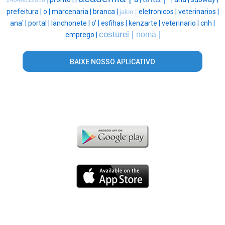
24046812818 |
prefeitura |
o |
marcenaria |
branca |
eletronicos |
veterinarios |
jalon |
ana' |
portal |
lanchonete |
o' |
esfihas |
kenzarte |
veterinario |
cnh |
costurei |
noma |
emprego |
BAIXE NOSSO APLICATIVO