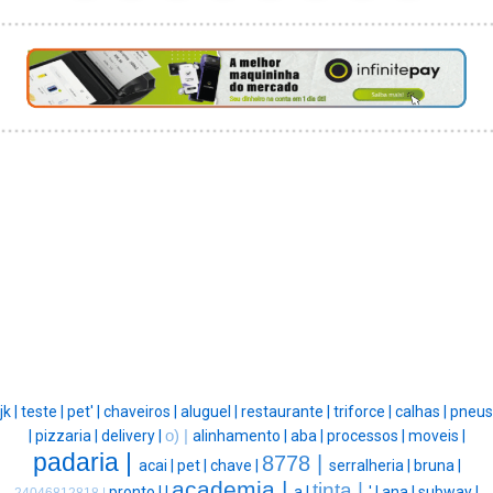
jk |
teste |
pet' |
chaveiros |
aluguel |
restaurante |
triforce |
calhas |
pneus
|
pizzaria |
delivery |
o) |
alinhamento |
aba |
processos |
moveis |
padaria |
8778 |
acai |
pet |
chave |
serralheria |
bruna |
academia |
tinta |
pronto |
|
a |
' |
ana |
subway |