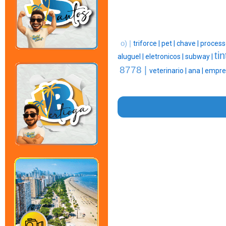
o) |
triforce |
pet |
chave |
process
ti
aluguel |
eletronicos |
subway |
8778 |
veterinario |
ana |
empre