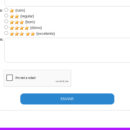
o
:
(ruim)
(regular)
(bom)
(ótimo)
(excelente)
s: