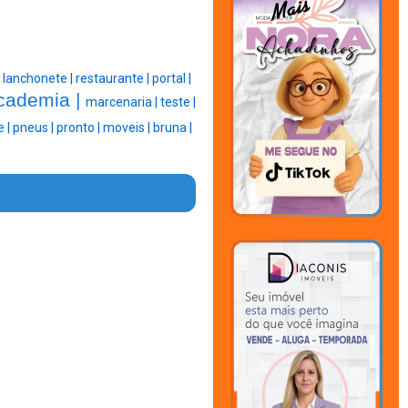
|
lanchonete |
restaurante |
portal |
cademia |
marcenaria |
teste |
e |
pneus |
pronto |
moveis |
bruna |