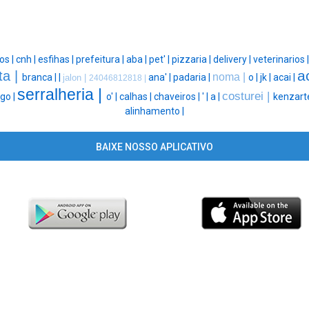
os |
cnh |
esfihas |
prefeitura |
aba |
pet' |
pizzaria |
delivery |
veterinarios 
a
nta |
noma |
branca |
|
ana' |
padaria |
o |
jk |
acai |
jalon |
24046812818 |
serralheria |
costurei |
go |
o' |
calhas |
chaveiros |
' |
a |
kenzart
alinhamento |
BAIXE NOSSO APLICATIVO