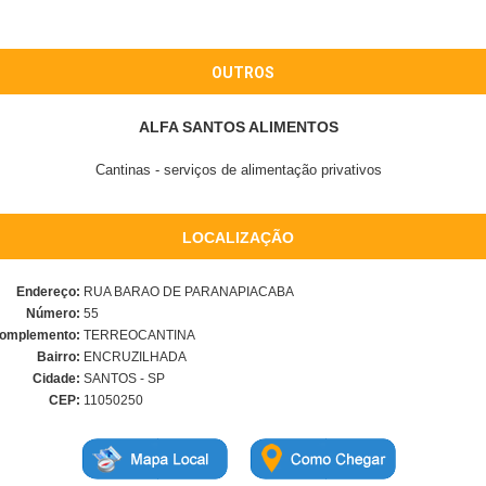
OUTROS
ALFA SANTOS ALIMENTOS
Cantinas - serviços de alimentação privativos
LOCALIZAÇÃO
Endereço:
RUA BARAO DE PARANAPIACABA
Número:
55
omplemento:
TERREOCANTINA
Bairro:
ENCRUZILHADA
Cidade:
SANTOS - SP
CEP:
11050250