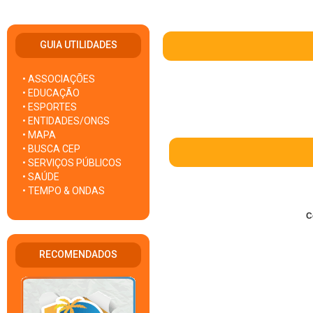
GUIA UTILIDADES
• ASSOCIAÇÕES
• EDUCAÇÃO
• ESPORTES
• ENTIDADES/ONGS
• MAPA
• BUSCA CEP
• SERVIÇOS PÚBLICOS
• SAÚDE
• TEMPO & ONDAS
C
RECOMENDADOS