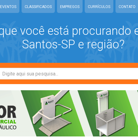
EVENTOS
CLASSIFICADOS
EMPREGOS
CURRÍCULOS
CONTATO
que você está procurando
Santos-SP e região?