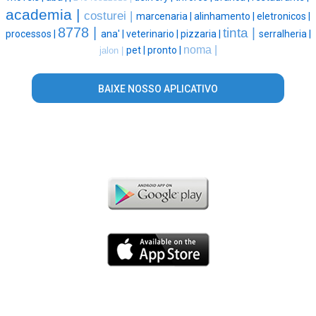
academia |
costurei |
marcenaria |
alinhamento |
eletronicos |
8778 |
tinta |
processos |
ana' |
veterinario |
pizzaria |
serralheria |
noma |
pet |
pronto |
jalon |
BAIXE NOSSO APLICATIVO