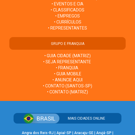
• EVENTOS E CIA
• CLASSIFICADOS
• EMPREGOS
• CURRÍCULOS
• REPRESENTANTES
GRUPO E FRANQUIA
• GUIA CIDADE (MATRIZ)
• SEJA REPRESENTANTE
• FRANQUIA
• GUIA MOBILE
• ANUNCIE AQUI
• CONTATO (SANTOS-SP)
• CONTATO (MATRIZ)
MAIS CIDADES ONLINE
Angra dos Reis-RJ
|
Apiaí-SP
|
Aracaju-SE
|
Arujá-SP
|