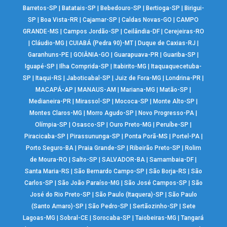
Barretos-SP
|
Batatais-SP
|
Bebedouro-SP
|
Bertioga-SP
|
Birigui-
SP
|
Boa Vista-RR
|
Cajamar-SP
|
Caldas Novas-GO
|
CAMPO
GRANDE-MS
|
Campos Jordão-SP
|
Ceilândia-DF
|
Cerejeiras-RO
|
Cláudio-MG
|
CUIABÁ (Pedra 90)-MT
|
Duque de Caxias-RJ
|
Garanhuns-PE
|
GOIÂNIA-GO
|
Guarapuava-PR
|
Guariba-SP
|
Iguapé-SP
|
Ilha Comprida-SP
|
Itabirito-MG
|
Itaquaquecetuba-
SP
|
Itaqui-RS
|
Jaboticabal-SP
|
Juiz de Fora-MG
|
Londrina-PR
|
MACAPÁ-AP
|
MANAUS-AM
|
Mariana-MG
|
Matão-SP
|
Medianeira-PR
|
Mirassol-SP
|
Mococa-SP
|
Monte Alto-SP
|
Montes Claros-MG
|
Morro Agudo-SP
|
Novo Progresso-PA
|
Olímpia-SP
|
Osasco-SP
|
Ouro Preto-MG
|
Peruíbe-SP
|
Piracicaba-SP
|
Pirassununga-SP
|
Ponta Porã-MS
|
Portel-PA
|
Porto Seguro-BA
|
Praia Grande-SP
|
Ribeirão Preto-SP
|
Rolim
de Moura-RO
|
Salto-SP
|
SALVADOR-BA
|
Samambaia-DF
|
Santa Maria-RS
|
São Bernardo Campo-SP
|
São Borja-RS
|
São
Carlos-SP
|
São João Paraíso-MG
|
São José Campos-SP
|
São
José do Rio Preto-SP
|
São Paulo (Itaquera)-SP
|
São Paulo
(Santo Amaro)-SP
|
São Pedro-SP
|
Sertãozinho-SP
|
Sete
Lagoas-MG
|
Sobral-CE
|
Sorocaba-SP
|
Taiobeiras-MG
|
Tangará