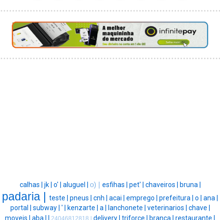
calhas |
jk |
o' |
aluguel |
o) |
esfihas |
pet' |
chaveiros |
bruna |
padaria |
teste |
pneus |
cnh |
acai |
emprego |
prefeitura |
o |
ana |
portal |
subway |
' |
kenzarte |
a |
lanchonete |
veterinarios |
chave |
moveis |
aba |
|
delivery |
triforce |
branca |
restaurante |
24046812818 |