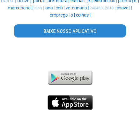
tinta |
noma |
portal |
prefeitura |
esfihas |
jk |
eletronicos |
pronto |
o' |
marcenaria |
ana |
cnh |
veterinario |
chave |
|
jalon |
24046812818 |
emprego |
o |
calhas |
BAIXE NOSSO APLICATIVO