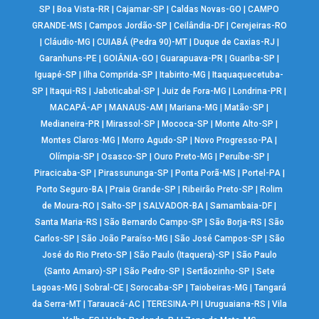
SP
|
Boa Vista-RR
|
Cajamar-SP
|
Caldas Novas-GO
|
CAMPO
GRANDE-MS
|
Campos Jordão-SP
|
Ceilândia-DF
|
Cerejeiras-RO
|
Cláudio-MG
|
CUIABÁ (Pedra 90)-MT
|
Duque de Caxias-RJ
|
Garanhuns-PE
|
GOIÂNIA-GO
|
Guarapuava-PR
|
Guariba-SP
|
Iguapé-SP
|
Ilha Comprida-SP
|
Itabirito-MG
|
Itaquaquecetuba-
SP
|
Itaqui-RS
|
Jaboticabal-SP
|
Juiz de Fora-MG
|
Londrina-PR
|
MACAPÁ-AP
|
MANAUS-AM
|
Mariana-MG
|
Matão-SP
|
Medianeira-PR
|
Mirassol-SP
|
Mococa-SP
|
Monte Alto-SP
|
Montes Claros-MG
|
Morro Agudo-SP
|
Novo Progresso-PA
|
Olímpia-SP
|
Osasco-SP
|
Ouro Preto-MG
|
Peruíbe-SP
|
Piracicaba-SP
|
Pirassununga-SP
|
Ponta Porã-MS
|
Portel-PA
|
Porto Seguro-BA
|
Praia Grande-SP
|
Ribeirão Preto-SP
|
Rolim
de Moura-RO
|
Salto-SP
|
SALVADOR-BA
|
Samambaia-DF
|
Santa Maria-RS
|
São Bernardo Campo-SP
|
São Borja-RS
|
São
Carlos-SP
|
São João Paraíso-MG
|
São José Campos-SP
|
São
José do Rio Preto-SP
|
São Paulo (Itaquera)-SP
|
São Paulo
(Santo Amaro)-SP
|
São Pedro-SP
|
Sertãozinho-SP
|
Sete
Lagoas-MG
|
Sobral-CE
|
Sorocaba-SP
|
Taiobeiras-MG
|
Tangará
da Serra-MT
|
Tarauacá-AC
|
TERESINA-PI
|
Uruguaiana-RS
|
Vila