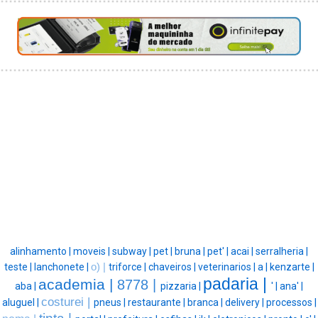
alinhamento |
moveis |
subway |
pet |
bruna |
pet' |
acai |
serralheria |
teste |
lanchonete |
o) |
triforce |
chaveiros |
veterinarios |
a |
kenzarte |
padaria |
academia |
8778 |
aba |
pizzaria |
' |
ana' |
costurei |
aluguel |
pneus |
restaurante |
branca |
delivery |
processos |