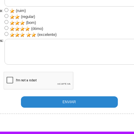
o
:
(ruim)
(regular)
(bom)
(ótimo)
(excelente)
s: