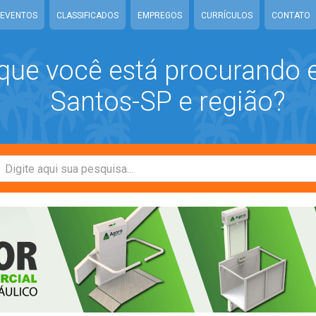
EVENTOS
CLASSIFICADOS
EMPREGOS
CURRÍCULOS
CONTATO
que você está procurando
Santos-SP e região?