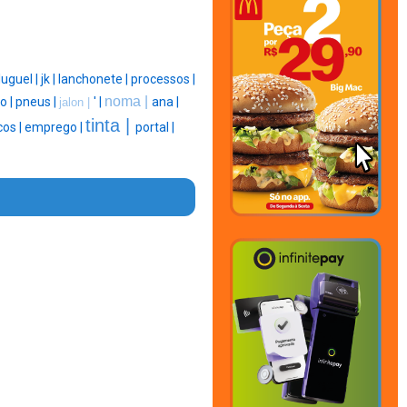
luguel |
jk |
lanchonete |
processos |
noma |
o |
pneus |
' |
ana |
jalon |
tinta |
cos |
emprego |
portal |