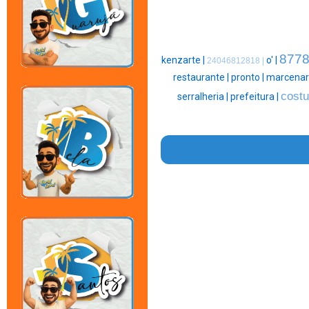
8778
kenzarte |
o' |
24046812818 |
restaurante |
pronto |
marcenari
costu
serralheria |
prefeitura |