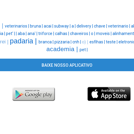
 |
veterinarios |
bruna |
acai |
subway |
a |
delivery |
chave |
veterinario |
a
a |
pet' |
|
aba |
ana' |
triforce |
calhas |
chaveiros |
o |
moveis |
alinhament
padaria |
rei |
branca |
pizzaria |
cnh |
o) |
esfihas |
teste |
eletroni
academia |
pet |
BAIXE NOSSO APLICATIVO