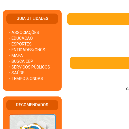
GUIA UTILIDADES
• ASSOCIAÇÕES
• EDUCAÇÃO
• ESPORTES
• ENTIDADES/ONGS
• MAPA
• BUSCA CEP
• SERVIÇOS PÚBLICOS
• SAÚDE
• TEMPO & ONDAS
C
RECOMENDADOS