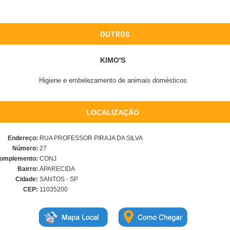
OUTROS
KIMO'S
Higiene e embelezamento de animais domésticos
LOCALIZAÇÃO
Endereço:
RUA PROFESSOR PIRAJA DA SILVA
Número:
27
omplemento:
CONJ
Bairro:
APARECIDA
Cidade:
SANTOS - SP
CEP:
11035200